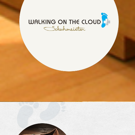
워킹온더클라우드 족압측정,
맞춤인솔 제작하려면
매장보기를 눌러주세요
매장보기