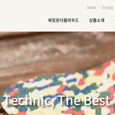
HOME
오시는길
워킹온더클라우드
상품소개
회사소개
상품
진행절차
제작과정
인증현황
슈마이스터
오시는길
 Technic, The Best 