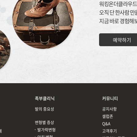
워킹온더클라우드
오직 단 한사람 만을
지금 바로 경험해
예약하기
족부클리닉
커뮤니티
발의 중요성
공지사항
셀럽존
변형별 증상
Q&A
발가락변형
례
고객후기
아치 변형