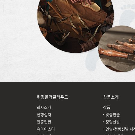
워킹온더클라우드
상품소개
회사소개
상품
진행절차
맞춤인솔
인증현황
정형신발
슈마이스터
인솔/정형신발 사