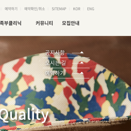
예약하기
예약확인/취소
SITEMAP
KOR
ENG
족부클리닉
커뮤니티
모집안내
발의 중요성
공지사항
취급점 모집
공지사항
변형별 증상
셀럽존
지원사업 모집
오시는 길
통증별 증상
Q&A
예약하기
그 밖의 증상
고객후기
자주하는질문
언론보도
Quality